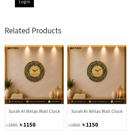
Login
Related Products
Surah Al Ikhlas Wall Clock
Surah Al Ikhlas Wall Clock
৳
1150
৳
1150
৳
1800
৳
1800