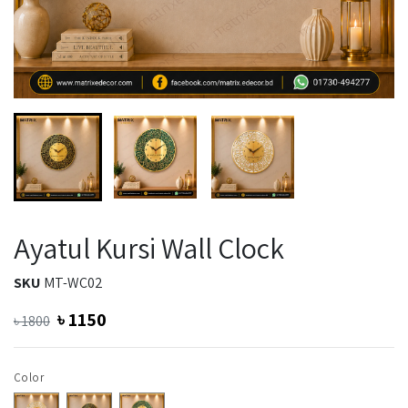
Ayatul Kursi Wall Clock
SKU
MT-WC02
৳
1150
৳
1800
Color