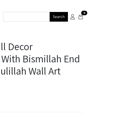
0
Search
ll Decor
t With Bismillah End
lillah Wall Art