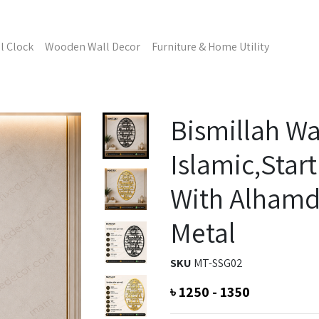
l Clock
Wooden Wall Decor
Furniture & Home Utility
Bismillah Wa
Islamic,Star
With Alhamdu
Metal
SKU
MT-SSG02
৳
1250 - 1350