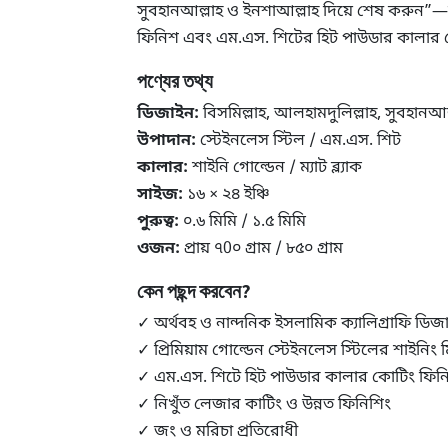
সুবহানআল্লাহ ও ইনশাআল্লাহ দিয়ে শেষ করুন”—স
ফিনিশ এবং এম.এস. শিটের হিট পাউডার কালার 
পণ্যের তথ্য
ডিজাইন:
বিসমিল্লাহ, আলহামদুলিল্লাহ, সুবহানআল
উপাদান:
স্টেইনলেস স্টিল / এম.এস. শিট
কালার:
শাইনি গোল্ডেন / ম্যাট ব্ল্যাক
সাইজ:
১৬ × ২৪ ইঞ্চি
পুরুত্ব:
০.৬ মিমি / ১.৫ মিমি
ওজন:
প্রায় ৭0০ গ্রাম / ৮৫০ গ্রাম
কেন পছন্দ করবেন?
✓ অর্থবহ ও নান্দনিক ইসলামিক ক্যালিগ্রাফি ডিজ
✓ প্রিমিয়াম গোল্ডেন স্টেইনলেস স্টিলের শাইনিং
✓ এম.এস. শিটে হিট পাউডার কালার কোটিং ফিন
✓ নিখুঁত লেজার কাটিং ও উন্নত ফিনিশিং
✓ জং ও মরিচা প্রতিরোধী